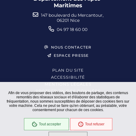
Maritimes
147 boulevard du Mercantour,
06201 Nice
04 97 18 60 00
NOUS CONTACTER
ESPACE PRESSE
PLAN DU SITE
ACCESSIBILITÉ
MENTIONS LÉGALES
PROTECTION DES DONNÉES
Afin de vous proposer des vidéos, des boutons de partage, des contenus
remontés des réseaux sociaux et d'élaborer des statistiques de
EXTRANET
fréquentation, nous sommes susceptibles de déposer des cookies tiers sur
GESTION DES COOKIES
votre machine. Cela ne peut se faire qu'en obtenant, au préalable, votre
consentement pour chacun de ces cookies.
Tout accepter
Tout refuser
En cours
Conformité RGAA